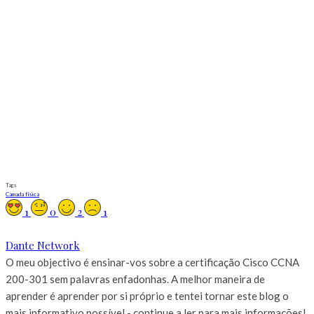
Tags
Camada física
1
0
2
1
Dante Network
O meu objectivo é ensinar-vos sobre a certificação Cisco CCNA
200-301 sem palavras enfadonhas. A melhor maneira de
aprender é aprender por si próprio e tentei tornar este blog o
mais informativo possível - continue a ler para mais informações!