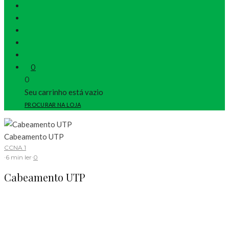
0
0
Seu carrinho está vazio
PROCURAR NA LOJA
Cabeamento UTP
CCNA 1
·
6 min ler
·
0
Cabeamento UTP